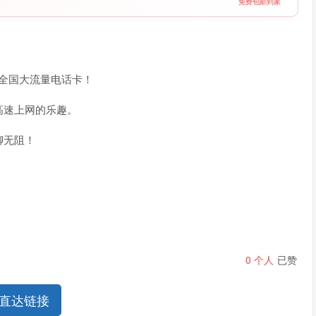
免费包邮到家
G全国大流量电话卡！
高速上网的乐趣。
聊无阻！
0
个人
已赞
直达链接