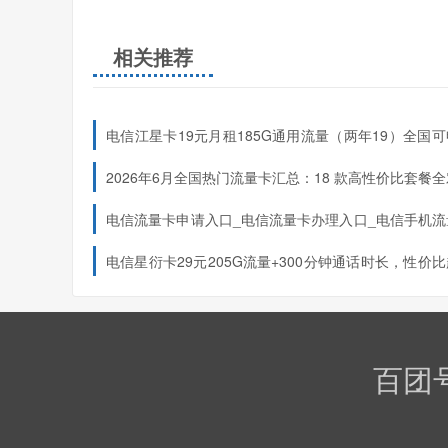
相关推荐
电信江星卡19元月租185G通用流量（两年19）全国
发货
2026年6月全国热门流量卡汇总：18 款高性价比套餐
申请入口（按地区分类）
电信流量卡申请入口_电信流量卡办理入口_电信手机流
网上申请办理
电信星衍卡29元205G流量+300分钟通话时长，性价
哦！（只发浙江）
上门激活需充120元，上门激活服务
优惠期
百团