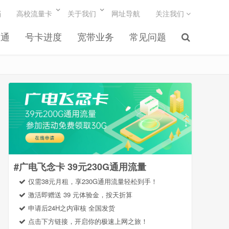
档
高校流量卡
关于我们
网址导航
关注我们
联通
号卡进度
宽带业务
常见问题
#广电飞念卡 39元230G通用流量
仅需38元月租，享230G通用流量轻松到手！
激活即赠送 39 元体验金，按天折算
申请后24H之内审核 全国发货
点击下方链接，开启你的极速上网之旅！