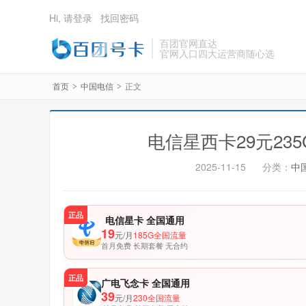
Hi, 请登录
找回密码
百团官网直达
官网入口四大运营商随心选
首页
中国电信
正文
>
>
电信星西卡29元23
2025-11-15
分类：
中
正品
电信星卡 全国通用
19
元/月
185G全国流量
首月免费 长期套餐 无合约
正品
广电飞念卡 全国通用
39
元/月
230全国流量