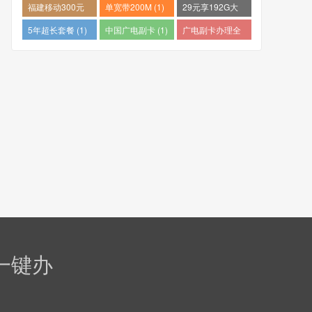
量卡哪个好 (1)
推荐 (1)
个最便宜 (1)
福建移动300元
单宽带200M (1)
29元享192G大
包1年 (1)
流量 (1)
5年超长套餐 (1)
中国广电副卡 (1)
广电副卡办理全
攻略 (1)
一键办