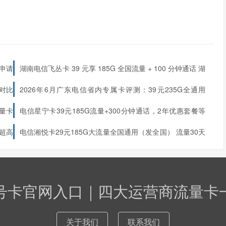
可申请
湖南电信飞丛卡 39 元享 185G 全国流量 + 100 分钟通话 湖
南专属长期套餐
全对比
2026年6月广东电信省内专属卡评测：39元235G全通用
+100 分钟，首月免费的两年神卡
量卡
电信星宁卡39元185G流量+300分钟通话，2年优惠套餐等
你来领！（只发浙江）
2年优惠套餐等你来领！
比超高
电信湘悦卡29元185G大流量全国通用（发全国）
流量30天
和2年
内到账
号卡官网入口｜四大运营商流量卡
关于我们
联系我们