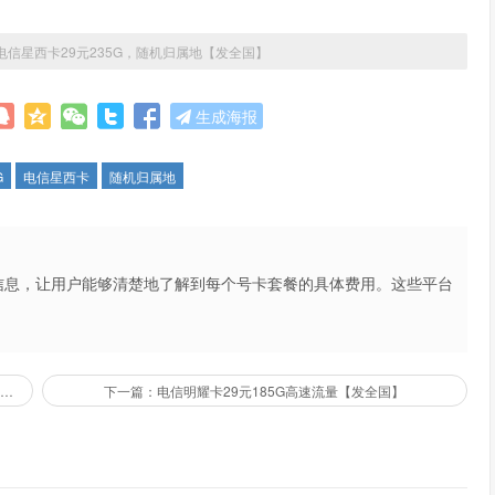
电信星西卡29元235G，随机归属地【发全国】
生成海报
G
电信星西卡
随机归属地
信息，让用户能够清楚地了解到每个号卡套餐的具体费用。这些平台
不仅提高了用户的购买体验，也促进了市场的公平竞争。
上一篇：电信湘青卡29元185G流量，首月免费，随机归属地（发全国）
下一篇：电信明耀卡29元185G高速流量【发全国】