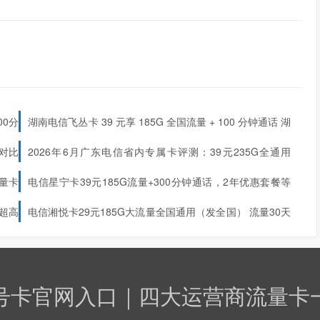
00分
湖南电信飞丛卡 39 元享 185G 全国流量 + 100 分钟通话 湖
南专属长期套餐
全对比
2026年6月广东电信省内专属卡评测：39元235G全通用
+100 分钟，首月免费的两年神卡
量卡
电信星宁卡39元185G流量+300分钟通话，2年优惠套餐等
你来领！（只发浙江）
2年优惠套餐等你来领！
比超高
电信湘悦卡29元185G大流量全国通用（发全国）
流量30天
和2年
内到账
号卡官网入口｜四大运营商流量卡