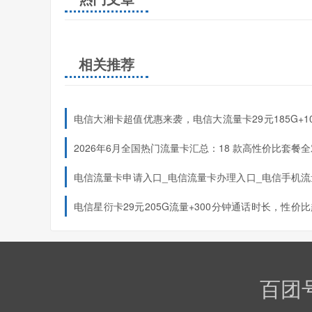
相关推荐
电信大湘卡超值优惠来袭，电信大流量卡29元185G+1
钟（全国可申请发货）
2026年6月全国热门流量卡汇总：18 款高性价比套餐
申请入口（按地区分类）
电信流量卡申请入口_电信流量卡办理入口_电信手机流
网上申请办理
电信星衍卡29元205G流量+300分钟通话时长，性价
哦！（只发浙江）
上门激活需充120元，上门激活服务
优惠期
百团