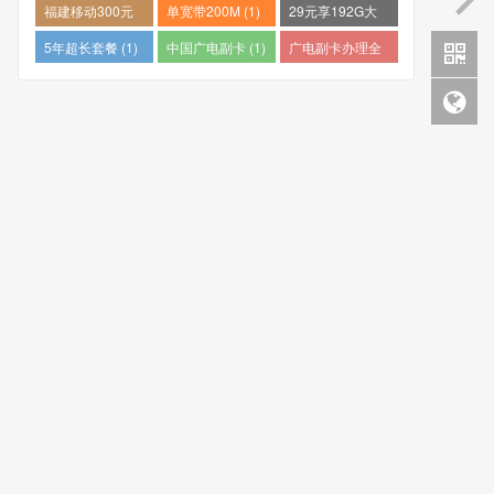
量卡哪个好 (1)
推荐 (1)
个最便宜 (1)
福建移动300元
单宽带200M (1)
29元享192G大
包1年 (1)
流量 (1)
5年超长套餐 (1)
中国广电副卡 (1)
广电副卡办理全
攻略 (1)