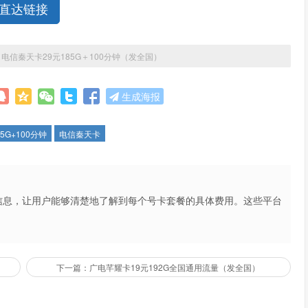
直达链接
»
电信秦天卡29元185G＋100分钟（发全国）
生成海报
85G+100分钟
电信秦天卡
信息，让用户能够清楚地了解到每个号卡套餐的具体费用。这些平台
不仅提高了用户的购买体验，也促进了市场的公平竞争。
下一篇：广电芊耀卡19元192G全国通用流量（发全国）