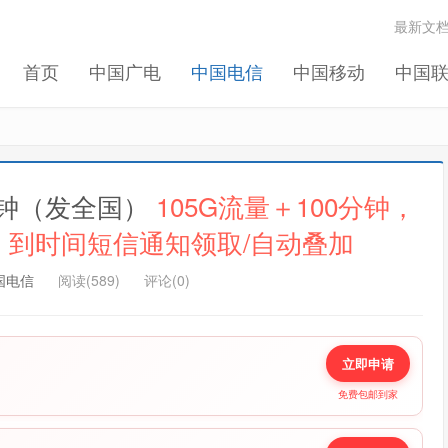
最新文
切换登录
首页
中国广电
中国电信
中国移动
中国
我们将发送一封验证邮件至你的邮箱, 请正确填写以
完成账号注册和激活
记住我的登录
忘记密码 ?
0分钟（发全国）
105G流量＋100分钟，
 到时间短信通知领取/自动叠加
国电信
阅读(589)
评论(0)
立即申请
免费包邮到家