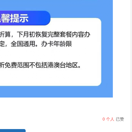
0
个人
已赞