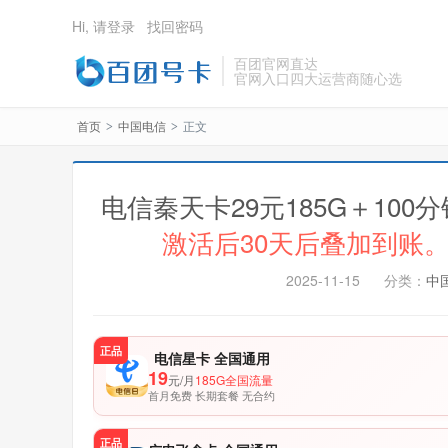
Hi, 请登录
找回密码
百团官网直达
官网入口四大运营商随心选
首页
中国电信
正文
>
>
电信秦天卡29元185G＋10
激活后30天后叠加到账。
2025-11-15
分类：
中
正品
电信星卡 全国通用
19
元/月
185G全国流量
首月免费 长期套餐 无合约
正品