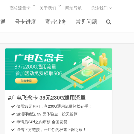
档
高校流量卡
关于我们
网址导航
关注我们
联通
号卡进度
宽带业务
常见问题
#广电飞念卡 39元230G通用流量
仅需38元月租，享230G通用流量轻松到手！
激活即赠送 39 元体验金，按天折算
申请后24H之内审核 全国发货
点击下方链接，开启你的极速上网之旅！