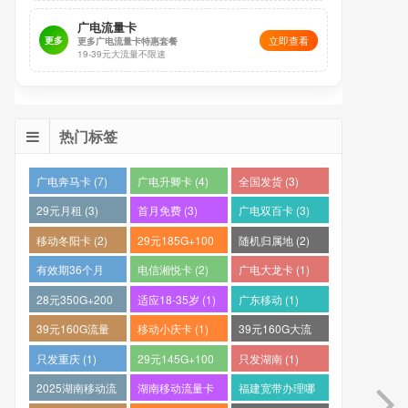
广电流量卡
立即查看
更多
更多广电流量卡特惠套餐
19-39元大流量不限速
热门标签
广电奔马卡 (7)
广电升卿卡 (4)
全国发货 (3)
29元月租 (3)
首月免费 (3)
广电双百卡 (3)
移动冬阳卡 (2)
29元185G+100
随机归属地 (2)
分钟 (2)
有效期36个月
电信湘悦卡 (2)
广电大龙卡 (1)
(2)
28元350G+200
适应18-35岁 (1)
广东移动 (1)
分钟 (1)
39元160G流量
移动小庆卡 (1)
39元160G大流
卡 (1)
量电话卡 (1)
只发重庆 (1)
29元145G+100
只发湖南 (1)
分钟 (1)
2025湖南移动流
湖南移动流量卡
福建宽带办理哪