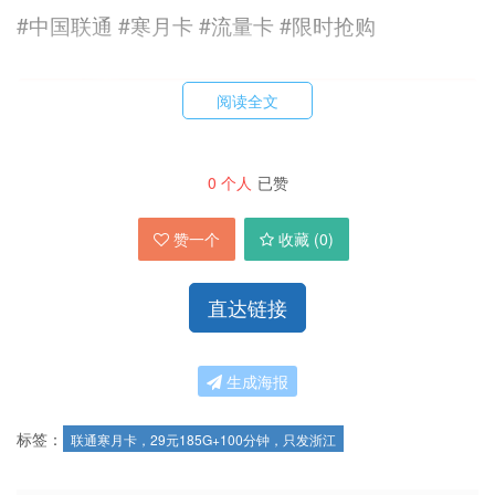
#中国联通 #寒月卡 #流量卡 #限时抢购
阅读全文
0
个人
已赞
赞一个
收藏 (
0
)
直达链接
生成海报
标签：
联通寒月卡，29元185G+100分钟，只发浙江