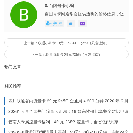
百团号卡小编
百团号卡网通常会提供透明的价格信息，让
用户能够清楚地了解到每个号卡套餐的具体
关 注
费用。这些平台还会不定期地推出各种优惠
活动，不仅提高了用户的购买体验，也促进
了市场的公平竞争。
上一篇：联通小沪卡19元235G+100分钟（只发上海）
下一篇：联通海派卡 29元235G（只发海南）
热门文章
相关推荐
四川联通省内流量卡 29 元 245G 全通用 + 200 分钟 2026 年 6 月
最新首充规则
2026年6月全国热门流量卡汇总：18 款高性价比套餐全对比申请
入口（按地区分类）
云南人专属流量卡福利！49 元 235G 流量卡，全省包邮到家
2026年6月浙江联通流量卡评测：29元150G+100分钟，连续24个