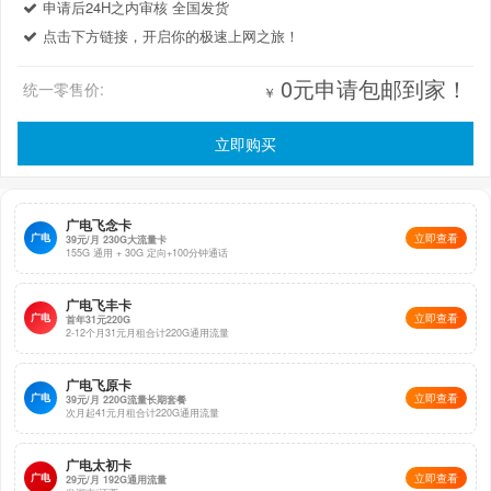
申请后24H之内审核 全国发货
点击下方链接，开启你的极速上网之旅！
0元申请包邮到家！
统一零售价:
￥
立即购买
广电飞念卡
广电
立即查看
39元/月 230G大流量卡
155G 通用 + 30G 定向+100分钟通话
广电飞丰卡
广电
立即查看
首年31元220G
2-12个月31元月租合计220G通用流量
广电飞原卡
广电
立即查看
39元/月 220G流量长期套餐
次月起41元月租合计220G通用流量
广电太初卡
广电
立即查看
29元/月 192G通用流量