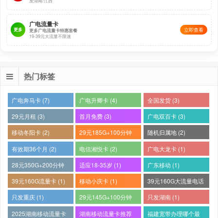
发湖南/江西
广电流量卡
更多
立即查看
更多广电流量卡特惠套餐
19-39元大流量不限速
热门标签
广电奔马卡 (7)
广电升卿卡 (4)
全国发货 (3)
29元月租 (3)
首月免费 (3)
广电双百卡 (3)
移动冬阳卡 (2)
29元185G+100分钟
随机归属地 (2)
(2)
有效期36个月 (2)
电信湘悦卡 (2)
广电大龙卡 (1)
28元350G+200分钟
适应18-35岁 (1)
广东移动 (1)
(1)
39元160G流量卡 (1)
移动小庆卡 (1)
39元160G大流量电话
卡 (1)
只发重庆 (1)
29元145G+100分钟
只发湖南 (1)
(1)
2025湖南移动流量卡
湖南移动流量卡推荐
福建宽带办理哪个最