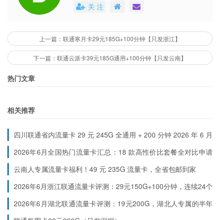
用户能够清楚地了解到每个号卡套餐的具体
关 注
费用。这些平台还会不定期地推出各种优惠
活动，不仅提高了用户的购买体验，也促进
了市场的公平竞争。
上一篇：联通寒月卡29元185G+100分钟【只发浙江】
下一篇：联通云派卡39元185G通用+100分钟【只发云南】
热门文章
相关推荐
四川联通省内流量卡 29 元 245G 全通用 + 200 分钟 2026 年 6 月
最新首充规则
2026年6月全国热门流量卡汇总：18 款高性价比套餐全对比申请
入口（按地区分类）
云南人专属流量卡福利！49 元 235G 流量卡，全省包邮到家
2026年6月浙江联通流量卡评测：29元150G+100分钟，连续24个
月稳定低价
2026年6月湖北联通流量卡评测：19元200G，湖北人专属的半年
流量神卡