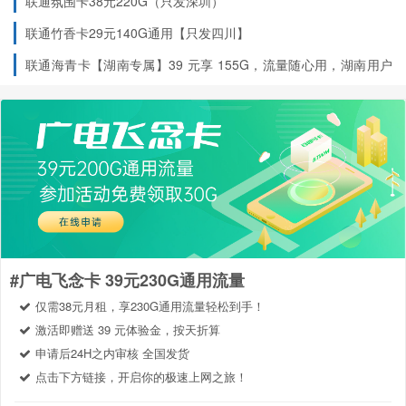
联通氛围卡38元220G（只发深圳）
联通竹香卡29元140G通用【只发四川】
联通海青卡【湖南专属】39 元享 155G，流量随心用，湖南用户
专享福利！
#广电飞念卡 39元230G通用流量
仅需38元月租，享230G通用流量轻松到手！
激活即赠送 39 元体验金，按天折算
申请后24H之内审核 全国发货
点击下方链接，开启你的极速上网之旅！