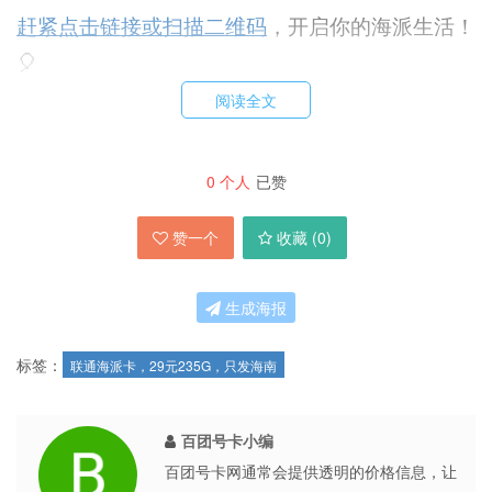
赶紧点击链接或扫描二维码
，开启你的海派生活！
🎈
阅读全文
#中国联通 #海派卡 #超值流量套餐
0
个人
已赞
赞一个
收藏 (
0
)
生成海报
标签：
联通海派卡，29元235G，只发海南
百团号卡小编
百团号卡网通常会提供透明的价格信息，让