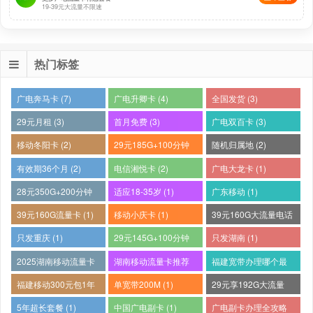
19-39元大流量不限速
热门标签
广电奔马卡 (7)
广电升卿卡 (4)
全国发货 (3)
29元月租 (3)
首月免费 (3)
广电双百卡 (3)
移动冬阳卡 (2)
29元185G+100分钟
随机归属地 (2)
(2)
有效期36个月 (2)
电信湘悦卡 (2)
广电大龙卡 (1)
28元350G+200分钟
适应18-35岁 (1)
广东移动 (1)
(1)
39元160G流量卡 (1)
移动小庆卡 (1)
39元160G大流量电话
卡 (1)
只发重庆 (1)
29元145G+100分钟
只发湖南 (1)
(1)
2025湖南移动流量卡
湖南移动流量卡推荐
福建宽带办理哪个最
哪个好 (1)
(1)
便宜 (1)
福建移动300元包1年
单宽带200M (1)
29元享192G大流量
(1)
(1)
5年超长套餐 (1)
中国广电副卡 (1)
广电副卡办理全攻略