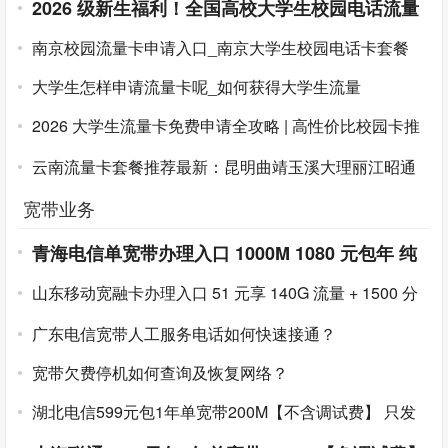
2026 级新生福利！全国高校大学生校园电话流量
卡免费领取
南京校园流量卡申请入口_南京大学生校园电话卡套餐
大学生怎样申请流量卡呢_如何获得大学生流量
2026 大学生流量卡免费申请全攻略 | 高性价比校园卡推
荐 | 避坑指南
云南流量卡套餐推荐最新：昆明曲靖玉溪大理丽江昭通
普洱临沧电信移动联通广电哪个好？云南 16 州市专属高
宽带业务
性价比卡对比
青海电信单宽带办理入口 1000M 1080 元包年 纯
宽带不绑手机卡 2026 年最新上线
山东移动宽融卡办理入口 51 元享 140G 流量 + 1500 分
钟通话 + 1000M 宽带 半年不用充值
广东电信宽带人工服务电话如何快速接通？
宽带欠费停机如何查询及恢复网络？
湖北电信599元包1年单宽带200M【不含调试费】
只发
湖北