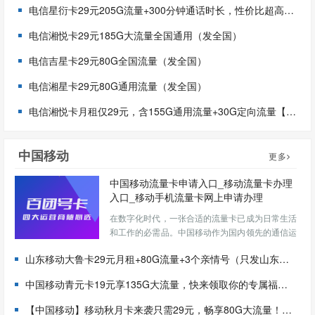
电信星衍卡29元205G流量+300分钟通话时长，性价比超高哦！（只发浙江）
电信湘悦卡29元185G大流量全国通用（发全国）
电信吉星卡29元80G全国流量（发全国）
电信湘星卡29元80G通用流量（发全国）
电信湘悦卡月租仅29元，含155G通用流量+30G定向流量【发全国】
中国移动
更多
中国移动流量卡申请入口_移动流量卡办理
入口_移动手机流量卡网上申请办理
在数字化时代，一张合适的流量卡已成为日常生活
和工作的必需品。中国移动作为国内领先的通信运
营商，提供了多种流量卡产品和便捷的线上申请渠
山东移动大鲁卡29元月租+80G流量+3个亲情号（只发山东、首充100元）
道。本文将为您详细介绍中国移动流量卡的官方申
请入口、网上办理步骤以及注意事项，帮助您快
中国移动青元卡19元享135G大流量，快来领取你的专属福利吧！（申请可发全国）
速、安全地办理心仪的流...
【中国移动】移动秋月卡来袭只需29元，畅享80G大流量！【发全国北京地区也可申请】