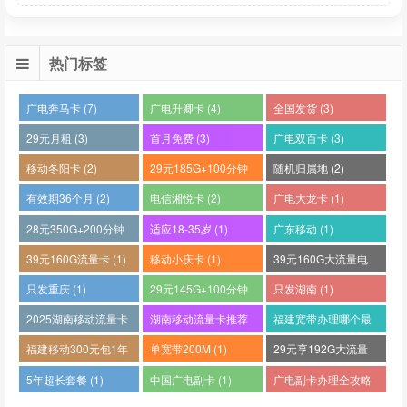
热门标签
广电奔马卡 (7)
广电升卿卡 (4)
全国发货 (3)
29元月租 (3)
首月免费 (3)
广电双百卡 (3)
移动冬阳卡 (2)
29元185G+100分钟
随机归属地 (2)
(2)
有效期36个月 (2)
电信湘悦卡 (2)
广电大龙卡 (1)
28元350G+200分钟
适应18-35岁 (1)
广东移动 (1)
(1)
39元160G流量卡 (1)
移动小庆卡 (1)
39元160G大流量电
话卡 (1)
只发重庆 (1)
29元145G+100分钟
只发湖南 (1)
(1)
2025湖南移动流量卡
湖南移动流量卡推荐
福建宽带办理哪个最
哪个好 (1)
(1)
便宜 (1)
福建移动300元包1年
单宽带200M (1)
29元享192G大流量
(1)
(1)
5年超长套餐 (1)
中国广电副卡 (1)
广电副卡办理全攻略
(1)