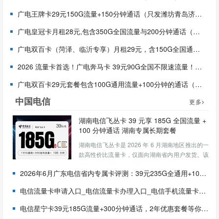
广电王牌卡29元150G流量+150分钟通话（只发潍坊青岛济南）
广电皇冠卡月租28元,包含350G全国流量与200分钟通话（只发潍坊青岛济南）
广电双百卡（菏泽、临沂专享）月租29元，含150G全国通用流量+150 分钟国内语音，首月免费
2026 流量卡首选！广电奔马卡 39元90G全国不限速流量！首月免费，全国可发，5 年长期优惠，冲！
广电双百卡29元套餐包含100G通用流量+100分钟的通话（发全国）
中国电信
更多
湖南电信飞丛卡 39 元享 185G 全国流量 +
100 分钟通话 湖南专属长期套餐
湖南电信飞丛卡是 2026 年 6 月湖南地区推出的一
款高性价比流量卡，仅面向湖南省内用户发货。该
套餐以39 元月租提供155G 通用流量 + 30G 定向
2026年6月广东电信省内专属卡评测：39元235G全通用+100 分钟，首月免费的两年神卡
流量 + 100 分钟全国通话，并且是长期有效套餐，
月租不会涨价，非常适合不想频繁换...
电信流量卡申请入口_电信流量卡办理入口_电信手机流量卡网上申请办理
电信星宁卡39元185G流量+300分钟通话，2年优惠套餐等你来领！（只发浙江）